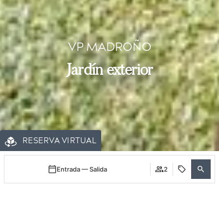
VP MADROÑO
Jardín exterior
RESERVA VIRTUAL
Entrada — Salida
2
Acceder / Registrarse
Cuándo
Promoción
Gestiona tu reserva
Quién