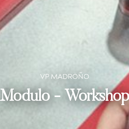
VP MADROÑO
Modulo - Worksho