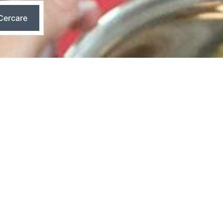
Cercare
OI
ostro workshop con noi e godetevi momenti
hop: