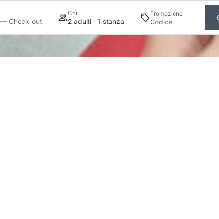
Chi
Promozione
 — Check-out
2 adulti · 1 stanza
Modulo
RGANIZZA IL TUO WORKSHOP CON N
ifici per laboratori di cucina e cocktail. Prenotate il v
unici nel centro di Madrid.
pilate il seguente modulo con i dettagli del vostro works