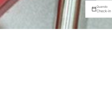
Quando
Check-in
O
L’hotel VP Madroño dispone di spazi spec
Com