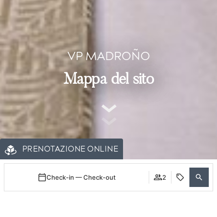
VP MADROÑO
Mappa del sito
PRENOTAZIONE ONLINE
Check-in — Check-out
2
Accedi/Registrati
Quando
Promozione
La mia prenotazione
Chi