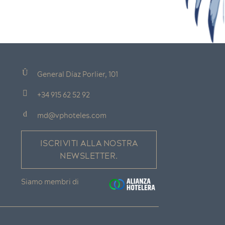
General Díaz Porlier, 101
+34 915 62 52 92
md@vphoteles.com
ISCRIVITI ALLA NOSTRA
NEWSLETTER.
Siamo membri di